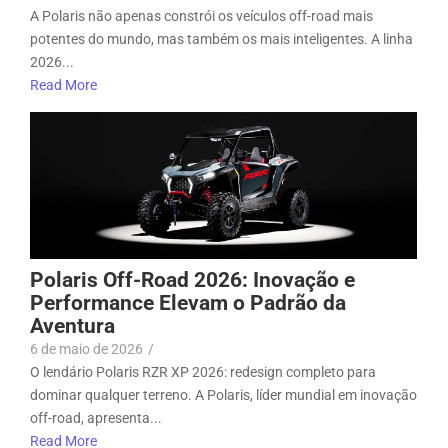
A Polaris não apenas constrói os veículos off-road mais
potentes do mundo, mas também os mais inteligentes. A linha
2026...
Read More
Polaris Off-Road 2026: Inovação e
Performance Elevam o Padrão da
Aventura
6 de maio de 2026
/
O lendário Polaris RZR XP 2026: redesign completo para
dominar qualquer terreno. A Polaris, líder mundial em inovação
off-road, apresenta...
Read More