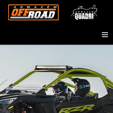
Menu
HOME
QUEM SOMOS
POLARIS
CFMOTO
FUN
ASSISTÊNCIA TÉCNICA
SEMI NOVOS
PEÇAS E ACESSÓRIOS
CONSÓRCIO
CONTATO