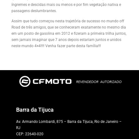
íngremes e descidas mais ou menos e por fim vegetação nativa e
passagens deslumbrantes.
Assim que tudo começou nesta trajetória de sucesso no mundo off
Road de três amigos, que se conheceram exatamente no mesmo dia
em um posto de gasolina em 2012 e fizeram a primeira trilha juntos,
sem jamais imaginar que 7 anos depois estariam juntos e unidos
neste mundo 4×4!!!! Venha fazer parte desta família!!!
Barra da Tijuca
Av. Armando Lombardi, 875 – Barra da Tijuca, Rio de Janeiro –
RJ
CEP: 22640-020