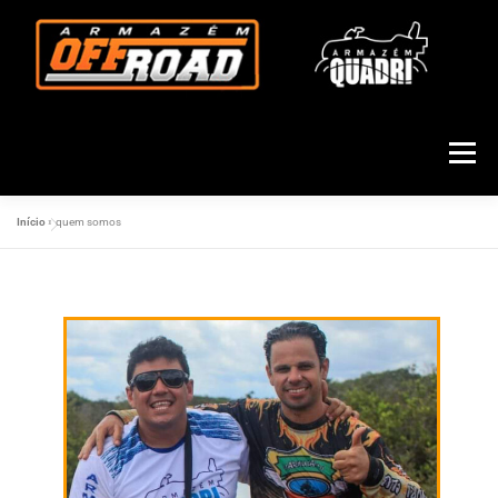
Menu
Início
»
quem somos
HOME
QUEM SOMOS
POLARIS
CFMOTO
FUN
ASSISTÊNCIA TÉCNICA
SEMI NOVOS
PEÇAS E ACESSÓRIOS
CONSÓRCIO
CONTATO