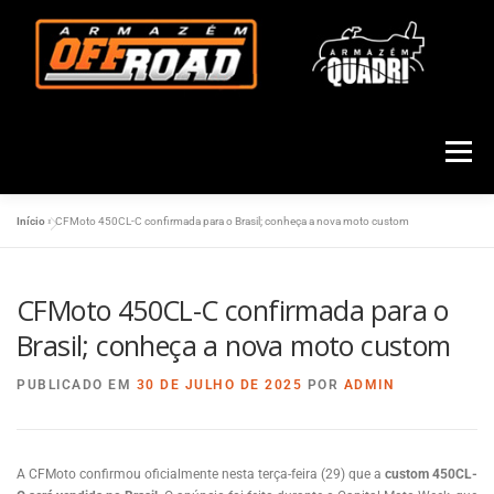
Menu
Início
»
CFMoto 450CL-C confirmada para o Brasil; conheça a nova moto custom
HOME
QUEM SOMOS
POLARIS
CFMOTO
CFMoto 450CL-C confirmada para o
FUN
ASSISTÊNCIA TÉCNICA
SEMI NOVOS
Brasil; conheça a nova moto custom
PUBLICADO EM
30 DE JULHO DE 2025
POR
ADMIN
PEÇAS E ACESSÓRIOS
CONSÓRCIO
CONTATO
A CFMoto confirmou oficialmente nesta terça-feira (29) que a
custom 450CL-