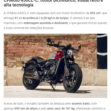
CFMoto 450CL-C: motor bicilíndrico, visual retrô e
alta tecnologia
A CFMoto 450CL-C vem equipada com um motor bicilíndrico de
450 cm³
, que
entrega
41 cv de potência
e
4,28 kgf.m de torque
. O câmbio é de seis
marchas, com
embreagem assistida e deslizante
, o que garante trocas suaves
e mais controle em reduções bruscas.
Acima de tudo, o modelo também se destaca pelo
assento baixo
, com
apenas
690 mm de altura
, e pelo
peso seco de 181 kg
, oferecendo conforto e