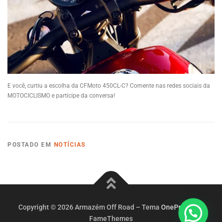
E você, curtiu a escolha da CFMoto 450CL-C? Comente nas redes sociais da
MOTOCICLISMO e participe da conversa!
POSTADO EM
NOTÍCIAS
Copyright © 2026 Armazém Off Road
–
Tema
OnePress
por
FameThemes