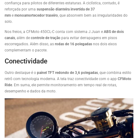
confiança para pilotos de diferentes estaturas. A ciclística, contudo, é
reforçada por uma
suspensão dianteira invertida de 37
mm
e
monoamortecedor traseiro
, que absorvem bem as irregularidades do
solo.
Nos freios, a CFMoto 450CL-C conta com sistema J.Juan e
ABS de dois
canais
, além de
controle de tração
para evitar derrapagens em pisos
escorregadios. Além disso, as
rodas de 16 polegadas
nos dois eixos
complementam o pacote.
Conectividade
Outro destaque é o
painel TFT redondo de 3,6 polegadas
, que combina estilo
retrô com tecnologia moderna. A tela traz conectividade com o app
CFMoto
Ride
. Em suma, ele permite monitoramento em tempo real de rotas,
desempenho e dados da moto.